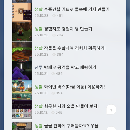
생활
수중건설 키트로 물속에 기지 만들기
25.10.23.
451
생활
경험치로 경험치 병 만들기
25.10.23.
734
생활
작물을 수확하여 경험치 획득하기!
25.10.23.
384
전투
방패로 공격을 막고 패링하기
25.10.21.
486
생활
와이번 버스(마을 이동) 이용하기!
25.10.18.
394
생활
향긋한 차와 술을 만들어 보자!
1
25.10.12.
545
생활
물을 편하게 구해볼까요? 우물