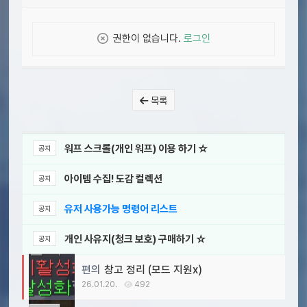
권한이 없습니다.
로그인
목록
워프 스크롤(개인 워프) 이용 하기 ☆
공지
아이템 수집! 도감 컬렉션
공지
유저 사용가능 명령어 리스트
공지
개인 사유지(청크 보호) 구매하기 ☆
공지
편의
창고 정리 (모드 지원x)
26.01.20.
492