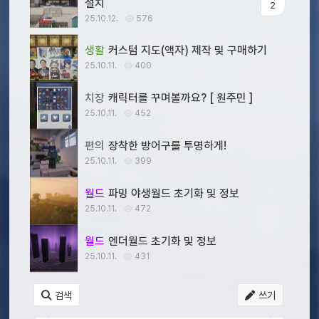
설치
2
25.10.12.
576
생활
커스텀 지도(액자) 제작 및 구매하기
25.10.11.
400
치장
캐릭터를 꾸며볼까요? [ 원주민 ]
25.10.11.
452
편의
장착한 방어구를 투명하게!
25.10.11.
399
월드
파밍 야생월드 초기화 및 정보
25.10.11.
472
월드
엔더월드 초기화 및 정보
25.10.11.
431
검색
쓰기