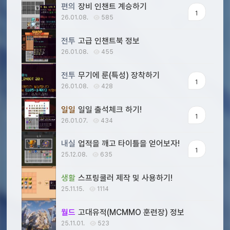
편의
장비 인챈트 계승하기
1
26.01.08.
585
전투
고급 인챈트북 정보
26.01.08.
455
전투
무기에 룬(특성) 장착하기
1
26.01.08.
428
일일
일일 출석체크 하기!
1
26.01.07.
434
내실
업적을 깨고 타이틀을 얻어보자!
1
25.12.08.
635
생활
스프링쿨러 제작 및 사용하기!
25.11.15.
1114
월드
고대유적(MCMMO 훈련장) 정보
25.11.01.
523