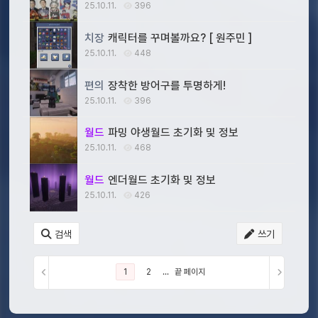
25.10.11.
396
치장
캐릭터를 꾸며볼까요? [ 원주민 ]
25.10.11.
448
편의
장착한 방어구를 투명하게!
25.10.11.
396
월드
파밍 야생월드 초기화 및 정보
25.10.11.
468
월드
엔더월드 초기화 및 정보
25.10.11.
426
검색
쓰기
1
2
...
끝 페이지