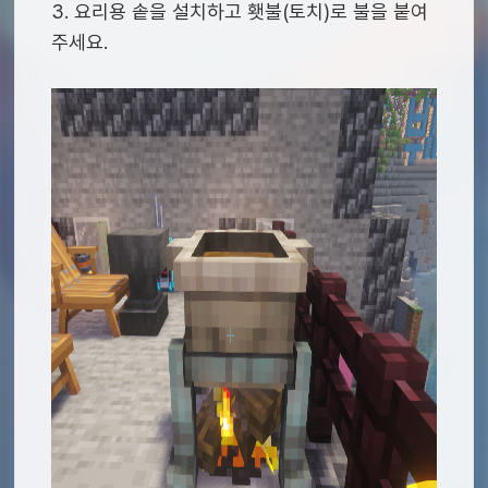
3. 요리용 솥을 설치하고 횃불(토치)로 불을 붙여
주세요.