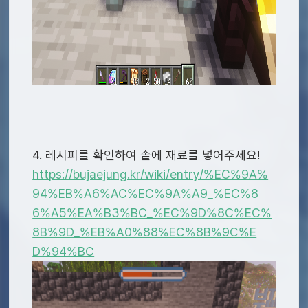
4. 레시피를 확인하여 솥에 재료를 넣어주세요!
https://bujaejung.kr/wiki/entry/%EC%9A%
94%EB%A6%AC%EC%9A%A9_%EC%8
6%A5%EA%B3%BC_%EC%9D%8C%EC%
8B%9D_%EB%A0%88%EC%8B%9C%E
D%94%BC