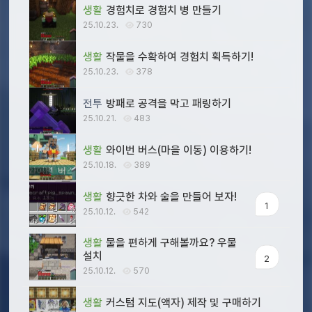
생활
경험치로 경험치 병 만들기
25.10.23.
730
생활
작물을 수확하여 경험치 획득하기!
25.10.23.
378
전투
방패로 공격을 막고 패링하기
25.10.21.
483
생활
와이번 버스(마을 이동) 이용하기!
25.10.18.
389
생활
향긋한 차와 술을 만들어 보자!
1
25.10.12.
542
생활
물을 편하게 구해볼까요? 우물
설치
2
25.10.12.
570
생활
커스텀 지도(액자) 제작 및 구매하기