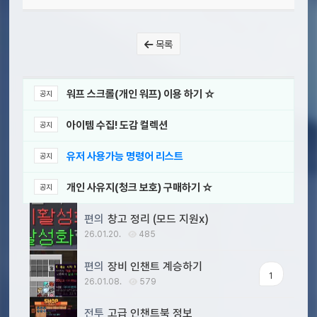
목록
워프 스크롤(개인 워프) 이용 하기 ☆
공지
아이템 수집! 도감 컬렉션
공지
유저 사용가능 명령어 리스트
공지
개인 사유지(청크 보호) 구매하기 ☆
공지
편의
창고 정리 (모드 지원x)
26.01.20.
485
편의
장비 인챈트 계승하기
1
26.01.08.
579
전투
고급 인챈트북 정보