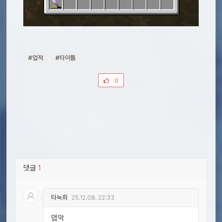
#업적
#타이틀
0
댓글
1
타눅희
25.12.08. 22:33
댑악