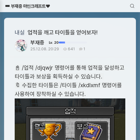
부재중 마인크래프트♥
내실
업적을 깨고 타이틀을 얻어보자!
부재중
Lv. 20
25.12.08. 20:29
641
1
📓 /업적 /djqwjr 명령어를 통해 업적을 달성하고
타이틀과 보상을 획득하실 수 있습니다.
🔖 수집한 타이틀은 /타이틀 /xkdlxmf 명령어를
사용하여 장착하실 수 있습니다.