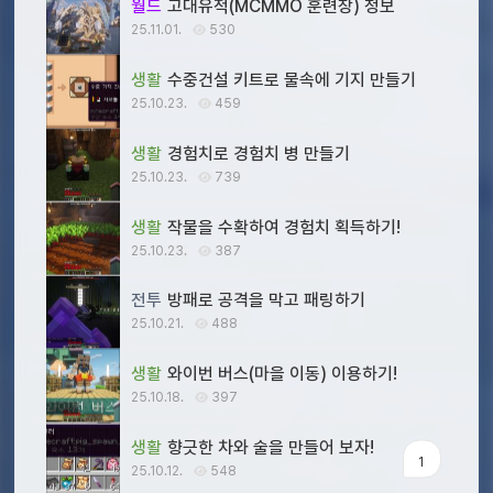
월드
고대유적(MCMMO 훈련장) 정보
25.11.01.
530
생활
수중건설 키트로 물속에 기지 만들기
25.10.23.
459
생활
경험치로 경험치 병 만들기
25.10.23.
739
생활
작물을 수확하여 경험치 획득하기!
25.10.23.
387
전투
방패로 공격을 막고 패링하기
25.10.21.
488
생활
와이번 버스(마을 이동) 이용하기!
25.10.18.
397
생활
향긋한 차와 술을 만들어 보자!
1
25.10.12.
548