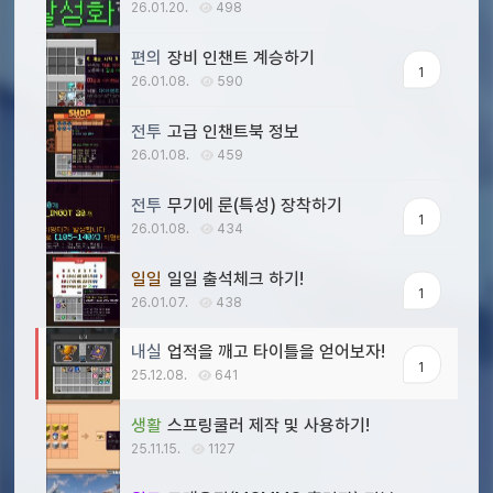
26.01.20.
498
편의
장비 인챈트 계승하기
1
26.01.08.
590
전투
고급 인챈트북 정보
26.01.08.
459
전투
무기에 룬(특성) 장착하기
1
26.01.08.
434
일일
일일 출석체크 하기!
1
26.01.07.
438
내실
업적을 깨고 타이틀을 얻어보자!
1
25.12.08.
641
생활
스프링쿨러 제작 및 사용하기!
25.11.15.
1127