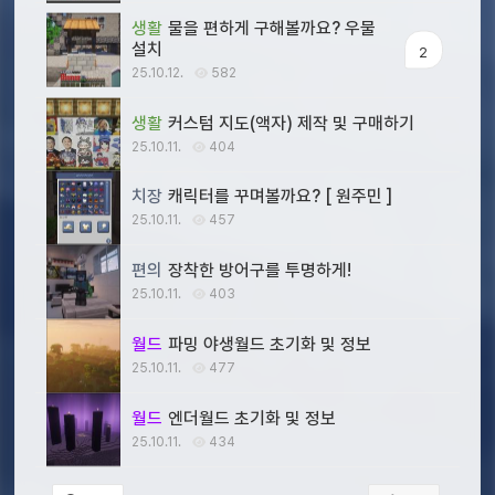
생활
물을 편하게 구해볼까요? 우물
설치
2
25.10.12.
582
생활
커스텀 지도(액자) 제작 및 구매하기
25.10.11.
404
치장
캐릭터를 꾸며볼까요? [ 원주민 ]
25.10.11.
457
편의
장착한 방어구를 투명하게!
25.10.11.
403
월드
파밍 야생월드 초기화 및 정보
25.10.11.
477
월드
엔더월드 초기화 및 정보
25.10.11.
434