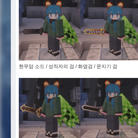
현무암 소드 / 성직자의 검 / 화염검 / 문지기 검