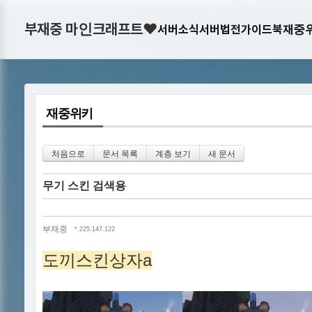
부재중 마인크래프트♥
서버소식
서버법전
가이드북
재중
재중위키
처음으로
문서 목록
계층 보기
새 문서
무기 스킨 검색용
부재중
*.225.147.122
도끼스킨상자a