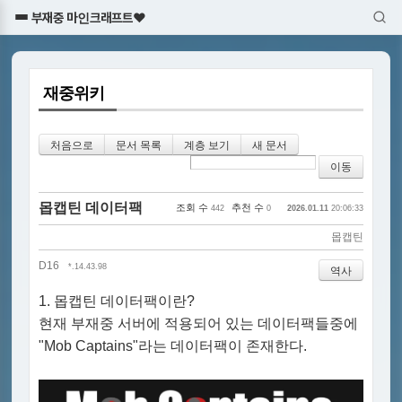
부재중 마인크래프트♥
재중위키
처음으로
문서 목록
계층 보기
새 문서
몹캡틴 데이터팩
조회 수
추천 수
442
0
2026.01.11
20:06:33
몹캡틴
D16
*.14.43.98
역사
1. 몹캡틴 데이터팩이란?
현재 부재중 서버에 적용되어 있는 데이터팩들중에
"Mob Captains"라는 데이터팩이 존재한다.