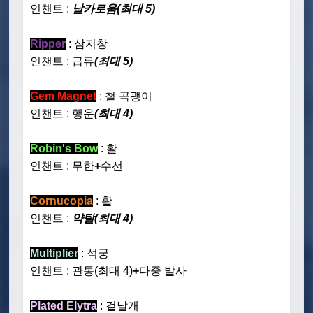
인챈트 :
날카로움(최대 5)
Ripper
: 삼지창
인챈트 : 급류
(최대 5)
Gem Magnet
: 철 곡괭이
인챈트 : 행운
(최대 4)
Robin's Bow
: 활
인챈트 : 무한
+
수선
Cornucopia
: 활
인챈트 :
약탈(최대 4)
Multiplier
: 석궁
인챈트 : 관통(최대 4)
+
다중 발사
Plated Elytra
: 겉날개