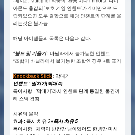
-예시2 : Multiplier 석궁의 '관통'이나
Immortal 다이
아몬드 흉갑의 '보호 계열 인챈트'가 4 미만으로 드
랍되었으면 모루 결합으로 해당 인챈트의 단계를 올
리는것은 불가능
해당 아이템들의 목록은 다음과 같다.
*볼드 및 기울기
: 바닐라에서 불가능한 인챈트
*조합이 바닐라에서 불가능한 조합인 경우
+
로 표기
Knockback Stick
: 막대기
인챈트 : 밀치기(최대 4)
특이사항 : '막대기'라서 인챈트 단계 동일한 물건끼
리 스택 겹침.
치유의 물약
효과 : 즉시 치유 2
+
즉시 치유 5
특이사항 : 체력이 반칸만 남아있어도 한병만 마시