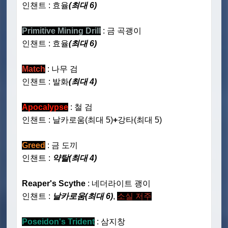
인챈트 : 효율
(최대 6)
Primitive Mining Drill
: 금 곡괭이
인챈트 : 효율
(최대 6)
Match
: 나무 검
인챈트 : 발화
(최대 4)
Apocalypse
: 철 검
인챈트 : 날카로움(최대 5)
+
강타(최대 5)
Greed
: 금 도끼
인챈트 :
약탈(최대 4)
Reaper's Scythe
: 네더라이트 괭이
인챈트 :
날카로움(최대 6)
,
소실 저주
Poseidon's Trident
: 삼지창