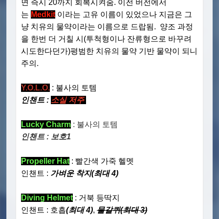
면 즉시 20까지 회복시켜줌. 이전 버전에서
는
Medkit
이라는 고유 이름이 있었으나 지금은 그
냥 치유의 물약이라는 이름으로 드랍됨. 양조 과정
을 한번 더 거칠 시(투척형이나 잔류형으로 바꾸려
시도한다던가)평범한 치유의 물약 기반 물약이 되니
주의.
Y.O.L.O.
: 불사의 토템
인챈트 :
소실 저주
Lucky Charm
: 불사의 토템
인챈트 : 보호1
Propeller Hat
: 빨간색 가죽 헬멧
인챈트 :
가벼운 착지(최대 4)
Diving Helmet
: 거북 등딱지
인챈트 : 호흡
(최대 4)
,
물갈퀴(최대 3)