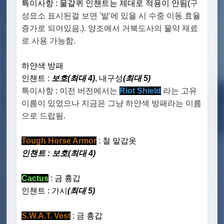
특이사항 : 물갈퀴 인챈트는 제대로 적용이 안됨(
구
성요소 표시된걸 보면 '발'에 있을 시 수중 이동 효율
증가로 되어있음.). 양조에서 거북도사의 물약 재료
로 사용 가능함.
하얀색 방패
인챈트 :
보호(최대 4)
, 내구성
(최대 5)
특이사항 : 이전 버전에서는
Riot Shield
라는 고유
이름이 있었으나 지금은 그냥 하얀색 방패라는 이름
으로 드랍됨.
Tough Horse Armor
: 철 말갑옷
인챈트 : 보호(최대 4)
Cactus
: 금 흉갑
인챈트 : 가시
(최대 5)
S.W.A.T. Vest
: 금 흉갑