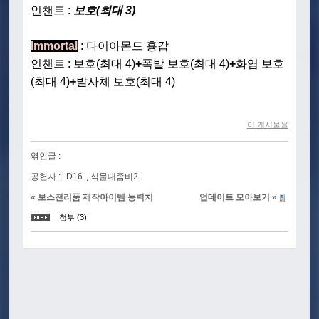
인챈트 :
보호(최대 3)
Immortal
: 다이아몬드 흉갑
인챈트 : 보호(최대 4)
+
폭발 보호(최대 4)
+
화염 보호
(최대 4)
+
발사체 보호(최대 4)
이 게시물을
엮인글 :
공헌자 :
D16
,
식물대좀비2
« 보스전리품 제작아이템 능력치
업데이트 모아보기 »
첨부 (3)