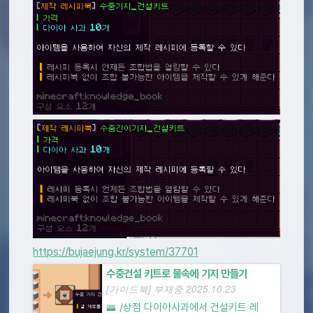
https://bujaejung.kr/system/37701
수중건설 키트로 물속에 기지 만들기
[가이드북] 부재중 2025.10.23
🚟 /상점 다이아사과에서 건설키트 레