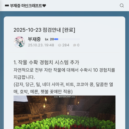
부재중 마인크래프트♥
2025-10-23 점검안내 [완료]
부재중
Lv. 20
25.10.23. 19:48
284
0
1. 작물 수확 경험치 시스템 추가
자연적으로 전부 자란 작물에 대해서 수확시 10 경험치를
지급합니다.
(감자, 당근, 밀, 네더 사마귀, 비트, 코코아 콩, 달콤한 열
매, 호박, 메론, 횃불 꽃에만 적용)