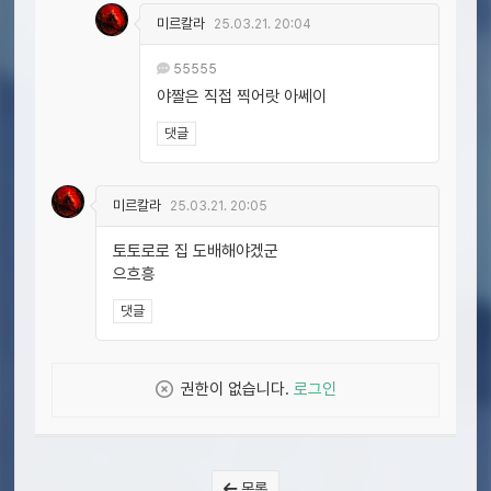
미르칼라
25.03.21. 20:04
55555
야짤은 직접 찍어랏 아쎄이
댓글
미르칼라
25.03.21. 20:05
토토로로 집 도배해야겠군
으흐흥
댓글
권한이 없습니다.
로그인
목록