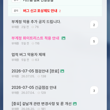
커스텀 칭호 신청방법
버그 신고 포상제도 안내
2
공지
부계정 악용 추가 공지 드립니다.
2
부재중
2일 전
76
부계정 화이트리스트 적용 안내
5
부재중
5일 전
116
업적 버그 악용자 제재
부재중
5일 전
63
2026-07-05 점검안내 [완료]
부재중
26.07.05.
138
2026-07-05 긴급점검 안내
3
부재중
26.07.04.
129
[중요] 겉날개 관련 변경사항 및 룬 개선
부재중
26.06.20.
181