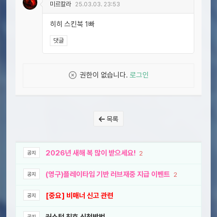
미르칼라
25.03.03. 23:53
히히 스킨북 1빠
댓글
권한이 없습니다.
로그인
목록
2026년 새해 복 많이 받으세요!
2
공지
(영구)플레이타임 기반 러브재중 지급 이벤트
2
공지
[중요] 비매너 신고 관련
공지
공지