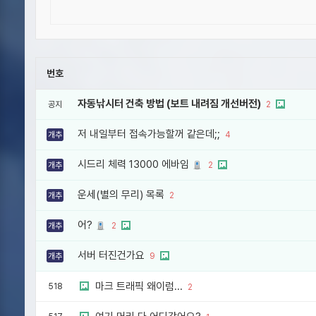
번호
자동낚시터 건축 방법 (보트 내려짐 개선버전)
공지
2
저 내일부터 접속가능할꺼 같은데;;
개추
4
시드리 체력 13000 에바임
개추
2
운세(별의 무리) 목록
개추
2
어?
개추
2
서버 터진건가요
개추
9
마크 트래픽 왜이럼...
518
2