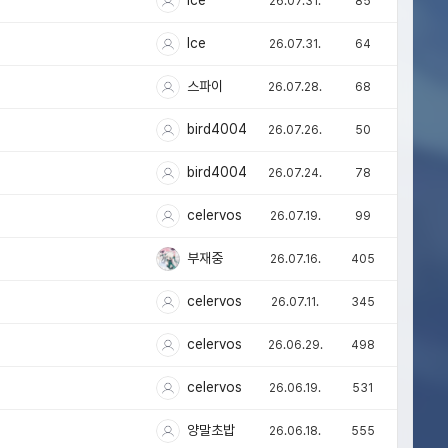
Ice
26.07.31.
85
Ice
26.07.31.
64
스파이
26.07.28.
68
bird4004
26.07.26.
50
bird4004
26.07.24.
78
celervos
26.07.19.
99
부재중
26.07.16.
405
celervos
26.07.11.
345
celervos
26.06.29.
498
celervos
26.06.19.
531
양말초밥
26.06.18.
555