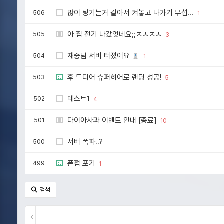
많이 팅기는거 같아서 켜놓고 나가기 무섭...
506
1
아 집 전기 나갔엇네요;;ㅈㅅㅈㅅ
505
3
재중님 서버 터졌어요
504
1
후 드디어 슈퍼히어로 랜딩 성공!
503
5
테스트1
502
4
다이아사과 이벤트 안내 [종료]
501
10
서버 폭파..?
500
폰접 포기
499
1
검색