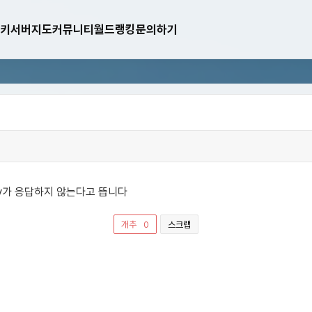
키
서버지도
커뮤니티
월드랭킹
문의하기
nary가 응답하지 않는다고 뜹니다
개추
스크랩
0