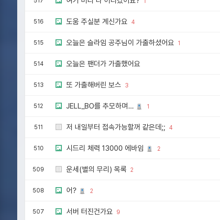
여기 머리 다 어디갔어요?
517
1
도움 주실분 계신가요
516
4
오늘은 슬라임 공주님이 가출하셨어요
515
1
오늘은 팬더가 가출했어요
514
또 가출해버린 보스
513
3
JELL_BO를 추모하며…
512
1
저 내일부터 접속가능할꺼 같은데;;
511
4
시드리 체력 13000 에바임
510
2
운세(별의 무리) 목록
509
2
어?
508
2
서버 터진건가요
507
9