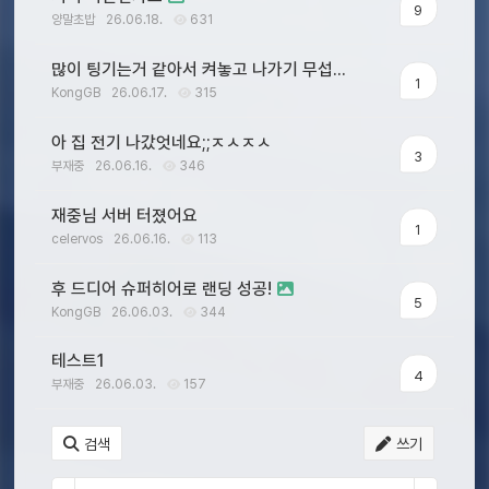
9
양말초밥
26.06.18.
631
많이 팅기는거 같아서 켜놓고 나가기 무섭...
1
KongGB
26.06.17.
315
아 집 전기 나갔엇네요;;ㅈㅅㅈㅅ
3
부재중
26.06.16.
346
재중님 서버 터졌어요
1
celervos
26.06.16.
113
후 드디어 슈퍼히어로 랜딩 성공!
5
KongGB
26.06.03.
344
테스트1
4
부재중
26.06.03.
157
검색
쓰기