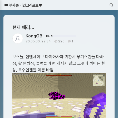
부재중 마인크래프트♥
현재 에러...
KongGB
Lv. 4
26.05.06. 22:34
220
1
보스들, 인벤세이브 다이아사과 귀환서 무기스킨들 다빠
짐, 활 안쏴짐, 블럭을 캐면 캐지지 않고 그곳에 끼이는 현
상, 특수인챈들 이름 바뀜