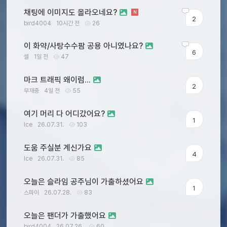
채팅에 이미지도 올라오네요?
N
2
bird4004
10시간 전
26
이 화약/사탕수수팜 공용 아니였나요?
6
셀
1일 전
47
마크 트래픽 왜이럼...
2
부재중
4일 전
55
여기 머리 다 어디갔어요?
1
Ice
26.07.31.
103
도움 주실분 계신가요
4
Ice
26.07.31.
85
오늘은 슬라임 공주님이 가출하셨어요
1
스파이
26.07.28.
83
오늘은 팬더가 가출했어요
bird4004
26.07.26.
60