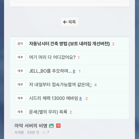
목록
자동낚시터 건축 방법 (보트 내려짐 개선버전)
2
공지
여기 머리 다 어디갔어요?
1
개추
JELL_BO를 추모하며…
1
개추
저 내일부터 접속가능할꺼 같은데;;
4
개추
시드리 체력 13000 에바임
2
개추
운세(별의 무리) 목록
2
개추
아악 서버의 비명
N
부재중
59분 전
7