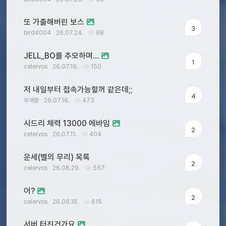
또 가출해버린 보스
3
bird4004
26.07.24.
88
JELL_BO를 추모하며…
1
celervos
26.07.19.
150
저 내일부터 접속가능할꺼 같은데;;
4
부재중
26.07.16.
473
시드리 체력 13000 에바임
2
celervos
26.07.11.
404
운세(별의 무리) 목록
2
celervos
26.06.29.
557
어?
2
celervos
26.06.19.
615
서버 터진건가요