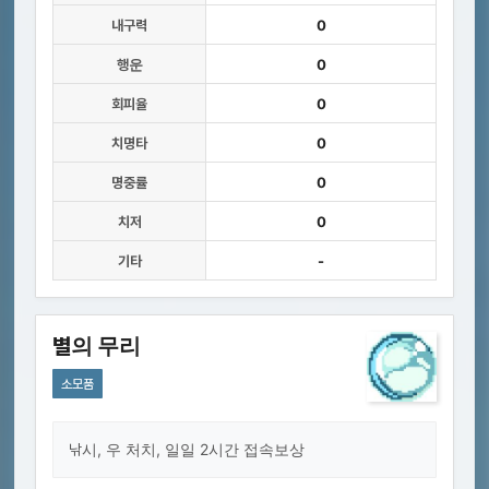
내구력
0
행운
0
회피율
0
치명타
0
명중률
0
치저
0
기타
-
별의 무리
소모품
낚시, 우 처치, 일일 2시간 접속보상