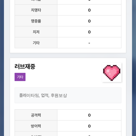
치명타
0
명중률
0
치저
0
기타
-
러브재중
기타
플레이타임, 업적, 후원보상
공격력
0
방어력
0