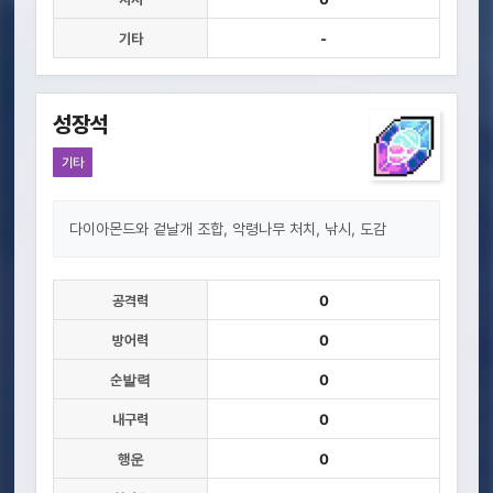
기타
-
성장석
기타
다이아몬드와 겉날개 조합, 악령나무 처치, 낚시, 도감
공격력
0
방어력
0
순발력
0
내구력
0
행운
0