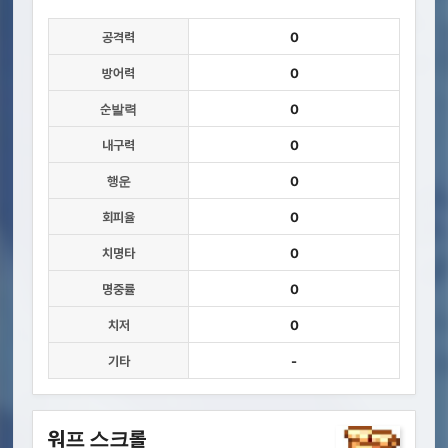
공격력
0
방어력
0
순발력
0
내구력
0
행운
0
회피율
0
치명타
0
명중률
0
치저
0
기타
-
워프 스크롤