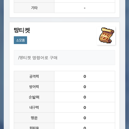
기타
-
땅티켓
소모품
/땅티켓 명령어로 구매
공격력
0
방어력
0
순발력
0
내구력
0
행운
0
회피율
0