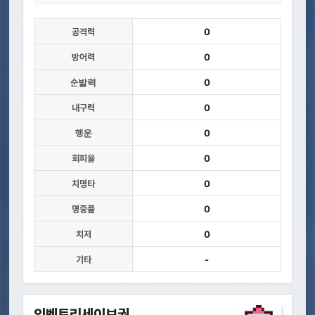
공격력
0
방어력
0
순발력
0
내구력
0
행운
0
회피율
0
치명타
0
명중률
0
치저
0
기타
-
인벤토리세이브권