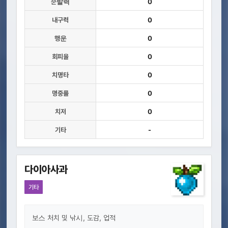
순발력
0
내구력
0
행운
0
회피율
0
치명타
0
명중률
0
치저
0
기타
-
다이아사과
기타
보스 처치 및 낚시, 도감, 업적