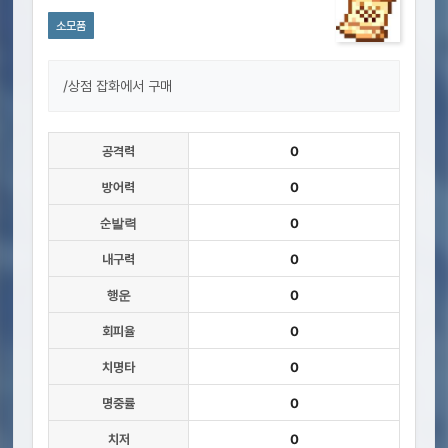
소모품
/상점 잡화에서 구매
공격력
0
방어력
0
순발력
0
내구력
0
행운
0
회피율
0
치명타
0
명중률
0
치저
0